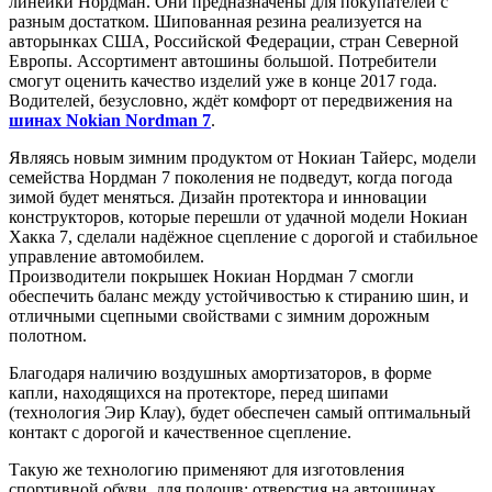
линейки Нордман. Они предназначены для покупателей с
разным достатком. Шипованная резина реализуется на
авторынках США, Российской Федерации, стран Северной
Европы. Ассортимент автошины большой. Потребители
смогут оценить качество изделий уже в конце 2017 года.
Водителей, безусловно, ждёт комфорт от передвижения на
шинах Nokian Nordman 7
.
Являясь новым зимним продуктом от Нокиан Тайерс, модели
семейства Нордман 7 поколения не подведут, когда погода
зимой будет меняться. Дизайн протектора и инновации
конструкторов, которые перешли от удачной модели Нокиан
Хакка 7, сделали надёжное сцепление с дорогой и стабильное
управление автомобилем.
Производители покрышек Нокиан Нордман 7 смогли
обеспечить баланс между устойчивостью к стиранию шин, и
отличными сцепными свойствами с зимним дорожным
полотном.
Благодаря наличию воздушных амортизаторов, в форме
капли, находящихся на протекторе, перед шипами
(технология Эир Клау), будет обеспечен самый оптимальный
контакт с дорогой и качественное сцепление.
Такую же технологию применяют для изготовления
спортивной обуви, для подошв: отверстия на автошинах,