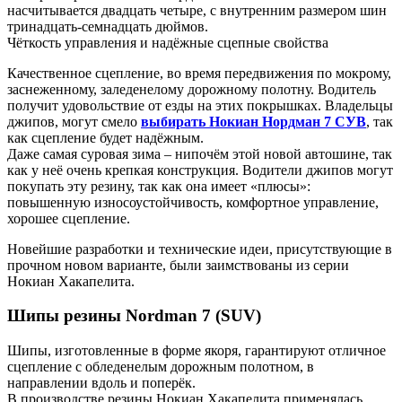
насчитывается двадцать четыре, с внутренним размером шин
тринадцать-семнадцать дюймов.
Чёткость управления и надёжные сцепные свойства
Качественное сцепление, во время передвижения по мокрому,
заснеженному, заледенелому дорожному полотну. Водитель
получит удовольствие от езды на этих покрышках. Владельцы
джипов, могут смело
выбирать Нокиан Нордман 7 СУВ
, так
как сцепление будет надёжным.
Даже самая суровая зима – нипочём этой новой автошине, так
как у неё очень крепкая конструкция. Водители джипов могут
покупать эту резину, так как она имеет «плюсы»:
повышенную износоустойчивость, комфортное управление,
хорошее сцепление.
Новейшие разработки и технические идеи, присутствующие в
прочном новом варианте, были заимствованы из серии
Нокиан Хакапелита.
Шипы резины Nordman 7 (SUV)
Шипы, изготовленные в форме якоря, гарантируют отличное
сцепление с обледенелым дорожным полотном, в
направлении вдоль и поперёк.
В производстве резины Нокиан Хакапелита применялась